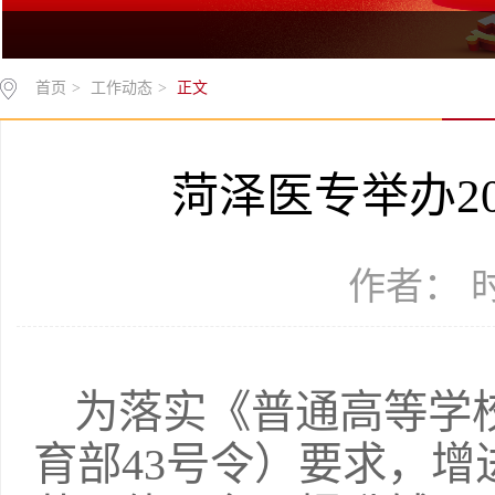
首页
>
工作动态
>
正文
菏泽医专举办2
作者： 时间
为落实《普通高等学
育部43号令）要求，