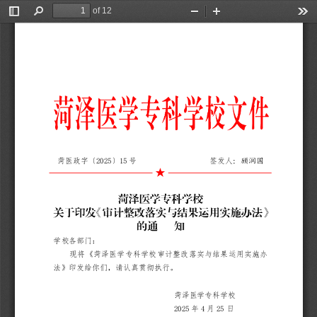
of 12
Toggle
Find
Zoom
Zoom
Too
Sidebar
Out
In
20
2
5
15
：
顾润国
菏医政字〔
〕
号
签发人
★
学校各部门
：
现将
《
菏泽医学专科学校
审计整改落实与结果运用实施办
法
》
印发
给你们，
请
认真贯彻执行。
菏泽医学专科学校
202
5
4
25
年
月
日