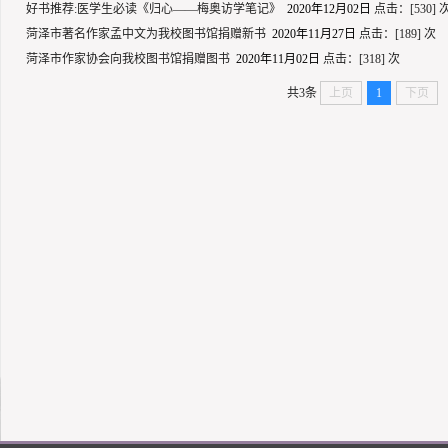
好书推荐:医学生必读《归心——梅奥访学笔记》
2020年12月02日
点击：[
530
] 
菏泽市著名作家孟中文为我校图书馆捐赠新书
2020年11月27日
点击：[
189
] 次
菏泽市作家协会向我校图书馆捐赠图书
2020年11月02日
点击：[
318
] 次
共3条
上页
1
下页