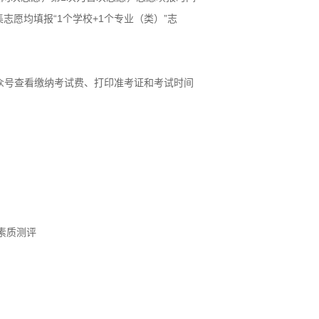
征集志愿均填报“1个学校+1个专业（类）”志
众号查看缴纳考试费、打印准考证和考试时间
素质测评