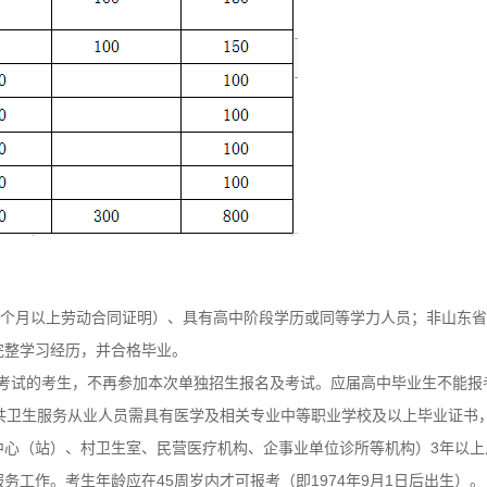
6个月以上劳动合同证明）、具有高中阶段学历或同等学力人员；非山东
完整学习经历，并合格毕业。
考考试的考生，不再参加本次单独招生报名及考试。应届高中毕业生不能报
共卫生服务从业人员需具有医学及相关专业中等职业学校及以上毕业证书
心（站）、村卫生室、民营医疗机构、企事业单位诊所等机构）3年以上从
工作。考生年龄应在45周岁内才可报考（即1974年9月1日后出生）。