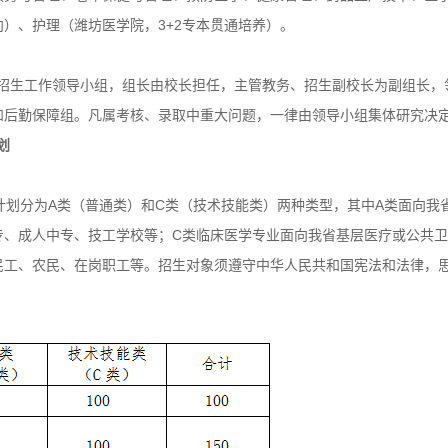
）、护理（潍坊医学院，3+2专本贯通培养）。
试招生工作领导小组，组长由校长担任，主管教务、招生副校长为副组长，
和后勤保障组。凡属考核、录取中重大问题，一律由领导小组集体研究决
划
计划分为A类（普通类）和C类（技术技能类）两种类型，其中A类面向我
专、成人中专、技工学校等；C类临床医学专业面向我省基层医疗或公共卫
民工、农民、在岗职工等。招生对象须遵守中华人民共和国宪法和法律，