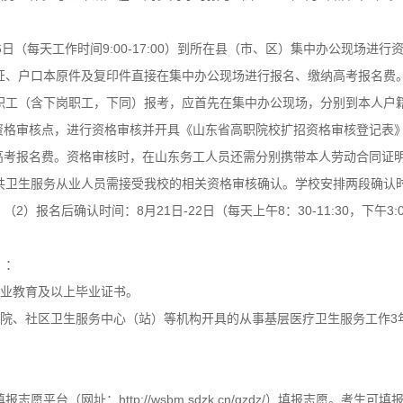
日（每天工作时间9:00-17:00）到所在县（市、区）集中办公现场进
证、户口本原件及复印件直接在集中办公现场进行报名、缴纳高考报名费
职工（含下岗职工，下同）报考，应首先在集中办公现场，分别到本人户
资格审核点，进行资格审核并开具《山东省高职院校扩招资格审核登记表
高考报名费。资格审核时，在山东务工人员还需分别携带本人劳动合同证
卫生服务从业人员需接受我校的相关资格审核确认。学校安排两段确认时间
0）；（2）报名后确认时间：8月21日-22日（每天上午8：30-11:30，下午3
）：
职业教育及以上毕业证书。
生院、社区卫生服务中心（站）等机构开具的从事基层医疗卫生服务工作3
平台（网址：http://wsbm.sdzk.cn/gzdz/）填报志愿。考