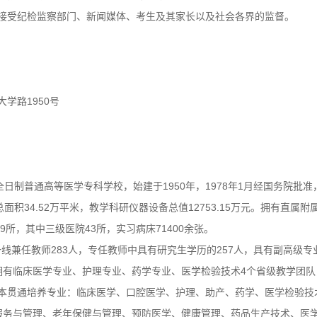
作接受纪检监察部门、新闻媒体、考生及其家长以及社会各界的监督。
学路1950号
日制普通高等医学专科学校，始建于1950年，1978年1月经国务院批
筑总面积34.52万平米，教学科研仪器设备总值12753.15万元。拥有直
9所，其中三级医院43所，实习病床71400余张。
线兼任教师283人，专任教师中具有研究生学历的257人，具有副高级专
有临床医学专业、护理专业、药学专业、医学检验技术4个省级教学团队
专本贯通培养专业：临床医学、口腔医学、护理、助产、药学、医学检验
服务与管理、老年保健与管理、预防医学、健康管理、药品生产技术、医