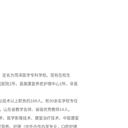
准，定名为菏泽医学专科学校。现有在校生
属附属医院1所，直属康复养老护理中心1所，非直
业技术以上职务的168人。有30余名学校专任
，山东省教学名师、省级优秀教师14人。
技术、医学影像技术、康复治疗技术、中医康复
学营养、护理（中外合作办学专业，口腔护理