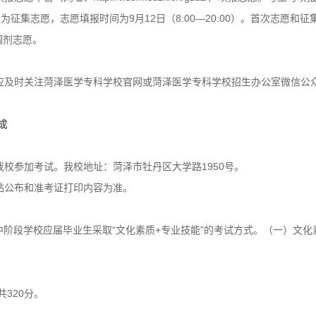
第2次为征集志愿，志愿填报时间为9月12日（8:00—20:00）。首次志愿和
调剂志愿。
应及时关注菏泽医学专科学校官网或菏泽医学专科学校招生办公室微信公
成
到我校参加考试。我校地址：菏泽市牡丹区大学路1950号。
站公布和准考证打印内容为准。
高中阶段学校应届毕业生采取“文化素质+专业技能”的考试方式。（一）文化
共320分。