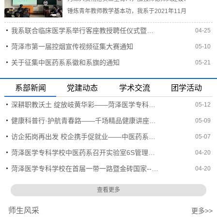
锤炼青年教师教学基本功，我系于2021年11月
28日在三号实验楼6楼5604教室开展青年教师教
我系联合临床医学系举行客座教授聘任仪式暨太极拳文化讲座
04-25
学竞赛选拔活动。张锦、周芳、李翠云参加选
菏泽市第一届控烟宣传视频征集大赛通知
05-10
拔。校组织部部长谢明夫、中医药系党总支书记
杨茜、中医药系主任王旭、各教研室主任、实训
关于征集中医药系系徽和系旗的通知
05-21
中心主任、以及我系全体任课教师参与评课。三
位老师讲课风格各异，针推教研室张锦授课内容
系部新闻
党建动态
学术交流
团学活动
层层递进、逻辑清晰，通俗易懂，中药教研室周
深耕职教沃土 绽放岐黄华彩——菏泽医学专科学校参加菏泽市第八届中医药文化惠民活动
05-12
芳进行启发式教学，将教学...
健康科普行·护航青春路——千场精品健康讲座走进菏泽医学专科学校
05-09
访企拓岗再出发 校企携手促就业——中医药系走访多家医药企业深化合作交流
05-07
菏泽医学专科学校中医药系召开实验室6S管理推进专题会议
04-20
菏泽医学专科学校在首届一带一路暨金砖国家--中医康复护理技能大赛中斩获佳绩
04-20
查看更多
师生风采
更多>>