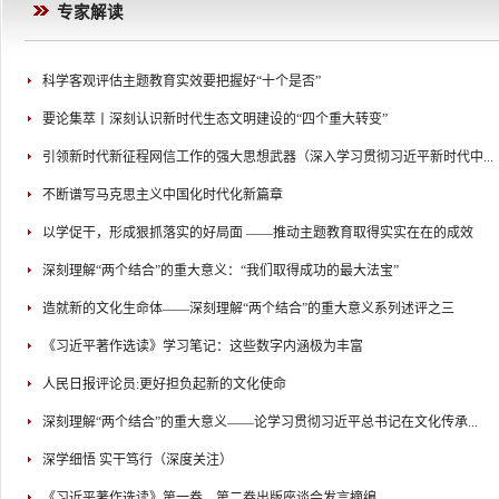
专家解读
科学客观评估主题教育实效要把握好“十个是否”
要论集萃丨深刻认识新时代生态文明建设的“四个重大转变”
引领新时代新征程网信工作的强大思想武器（深入学习贯彻习近平新时代中...
不断谱写马克思主义中国化时代化新篇章
以学促干，形成狠抓落实的好局面 ——推动主题教育取得实实在在的成效
深刻理解“两个结合”的重大意义：“我们取得成功的最大法宝”
造就新的文化生命体——深刻理解“两个结合”的重大意义系列述评之三
《习近平著作选读》学习笔记：这些数字内涵极为丰富
人民日报评论员:更好担负起新的文化使命
深刻理解“两个结合”的重大意义——论学习贯彻习近平总书记在文化传承...
深学细悟 实干笃行（深度关注）
《习近平著作选读》第一卷、第二卷出版座谈会发言摘编