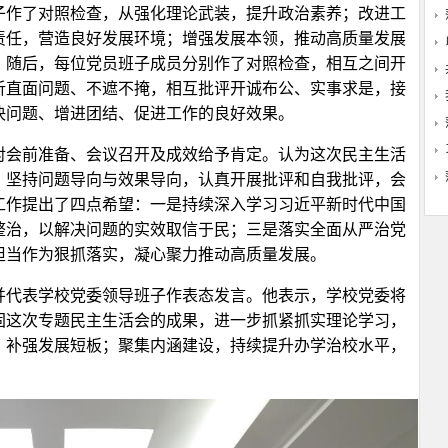
子作了对照检查，从强化理论武装，提升政治素养；改进工
责任，营造良好发展环境；增强发展本领，推动高质量发展
。随后，每位党员班子成员分别作了对照检查，相互之间开
析直面问题、不遮不掩，相互批评开诚布公、实事求是，接
决问题、增进团结、促进工作的良好效果。
对会前准备、会议召开及成效给予肯定。认为这次民主生活
，坚持问题导向与效果导向，认真开展批评和自我批评，会
工作提出了四点希望：一是持续深入学习习近平新时代中国
整治，以解决问题的实效取信于民；三是落实全面从严治党
担当作为狠抓落实，凝心聚力推动高质量发展。
并代表学校党委领导班子作表态发言。他表示，学校党委将
固这次专题民主生活会的成果，进一步抓紧抓实理论学习，
，补强发展短板；聚集内涵建设，持续提升办学治校水平，