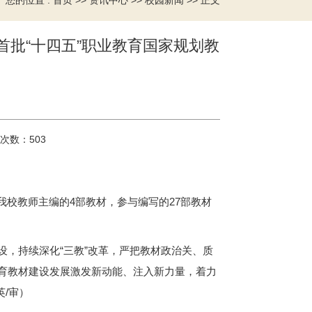
您的位置 :
>>
>>
>> 正文
首页
资讯中心
校园新闻
首批“十四五”职业教育国家规划教
次数：
503
我校教师主编的4部教材，参与编写的27部教材
，持续深化“三教”改革，严把教材政治关、质
育教材建设发展激发新动能、注入新力量，着力
英/审）