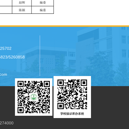
25702
23/5260858
com
74000