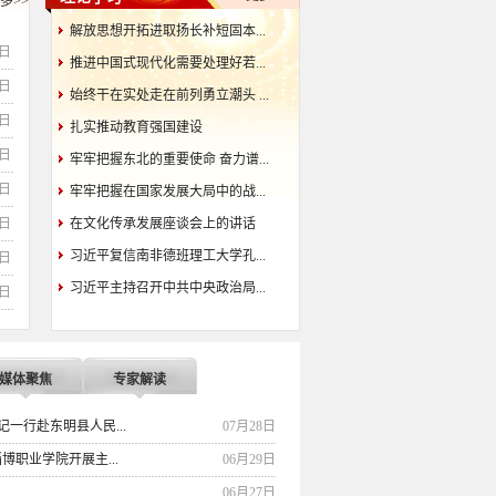
多>>
解放思想开拓进取扬长补短固本...
6日
推进中国式现代化需要处理好若...
7日
始终干在实处走在前列勇立潮头 ...
7日
扎实推动教育强国建设
2日
牢牢把握东北的重要使命 奋力谱...
1日
牢牢把握在国家发展大局中的战...
9日
在文化传承发展座谈会上的讲话
习近平复信南非德班理工大学孔...
0日
习近平主持召开中共中央政治局...
8日
媒体聚焦
专家解读
一行赴东明县人民...
07月28日
职业学院开展主...
06月29日
06月27日