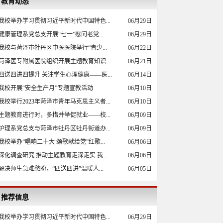
教育动态
我校举办学习贯彻习近平新时代中国特色...
06月29日
健康管理系党总支开展“七一”慰问老党...
06月29日
我校与菏泽市牡丹区中医医院举行“青少...
06月22日
菏泽医专附属医院组织开展主题教育知识...
06月21日
四送四进四提升 关注学生心理健康——医...
06月14日
我校开展“安全生产月”专题宣教活动
06月10日
我校举行2023年菏泽市青年马克思主义者...
06月10日
主题教育进行时，多措并举促就业——校...
06月09日
护理系党总支与菏泽市牡丹区牡丹街道办...
06月09日
我校举办“唱响二十大 颂歌献给党”红歌...
06月06日
深化调查研究 推动主题教育走深走实 我...
06月06日
解决师生急难愁盼，“四送四进”温暖人...
06月05日
推荐信息
我校举办学习贯彻习近平新时代中国特色...
06月29日