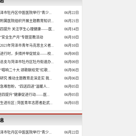
态
泽市牡丹区中医医院举行“青少...
06月22日
附属医院组织开展主题教育知识...
06月21日
四提升 关注学生心理健康——医...
06月14日
“安全生产月”专题宣教活动
06月10日
2023年菏泽市青年马克思主义者...
06月10日
进行时，多措并举促就业——校...
06月09日
总支与菏泽市牡丹区牡丹街道办...
06月09日
“唱响二十大 颂歌献给党”红歌...
06月06日
研究 推动主题教育走深走实 我...
06月06日
急难愁盼，“四送四进”温暖人...
06月05日
进四提升”健康促进行动——医...
06月05日
生进社区 | 菏医青年志愿者赴武...
06月03日
息
泽市牡丹区中医医院举行“青少...
06月22日