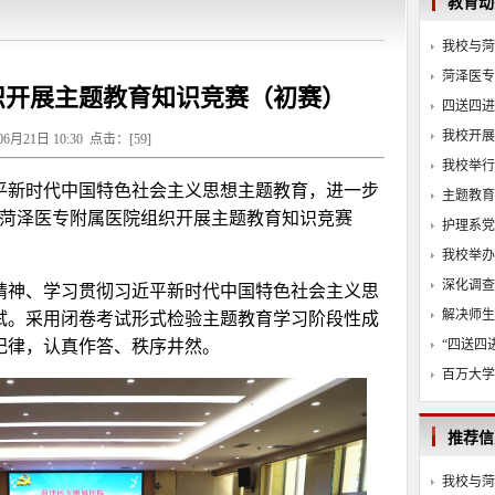
教育动
我校与菏
菏泽医专
织开展主题教育知识竞赛（初赛）
四送四进
我校开展
06月21日 10:30 点击：[
59
]
我校举行
平新时代中国特色社会主义思想主题教育，进一步
主题教育
，菏泽医专附属医院组织开展主题教育知识竞赛
护理系党
我校举办
深化调查
精神、学习贯彻习近平新时代中国特色社会主义思
解决师生
试。采用闭卷考试形式检验主题教育学习阶段性成
“四送四
纪律，认真作答、秩序井然。
百万大学
推荐信
我校与菏