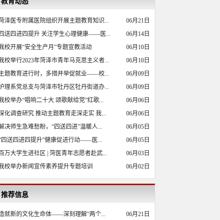
教育动态
菏泽医专附属医院组织开展主题教育知识...
06月21日
四送四进四提升 关注学生心理健康——医...
06月14日
我校开展“安全生产月”专题宣教活动
06月10日
我校举行2023年菏泽市青年马克思主义者...
06月10日
主题教育进行时，多措并举促就业——校...
06月09日
护理系党总支与菏泽市牡丹区牡丹街道办...
06月09日
我校举办“唱响二十大 颂歌献给党”红歌...
06月06日
深化调查研究 推动主题教育走深走实 我...
06月06日
解决师生急难愁盼，“四送四进”温暖人...
06月05日
“四送四进四提升”健康促进行动——医...
06月05日
百万大学生进社区 | 菏医青年志愿者赴武...
06月03日
我校举办新闻宣传素养提升专题培训
06月02日
推荐信息
造就新的文化生命体——深刻理解“两个...
06月21日