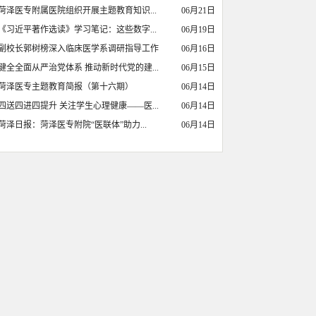
菏泽医专附属医院组织开展主题教育知识...
06月21日
《习近平著作选读》学习笔记：这些数字...
06月19日
副校长郭树榜深入临床医学系调研指导工作
06月16日
健全全面从严治党体系 推动新时代党的建...
06月15日
菏泽医专主题教育简报（第十六期）
06月14日
四送四进四提升 关注学生心理健康——医...
06月14日
菏泽日报：菏泽医专附院“医联体”助力...
06月14日