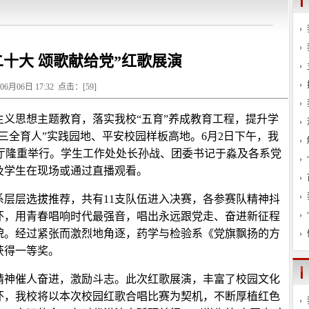
二十大 颂歌献给党”红歌展演
年06月06日 17:32 点击：[
59
]
义思想主题教育，落实我校“五育”养成教育工程，提升学
三全育人”实践园地、平安校园样板高地。6月2日下午，我
术厅隆重举行。学生工作处处长孙战、团委书记于淼及各系党
及学生在现场或通过直播观看。
层层选拔推荐，共有11支队伍进入决赛，各参赛队精神抖
怀，用青春唱响时代最强音，唱出永远跟党走、奋进新征程
貌。经过紧张而激烈地角逐，药学与检验系《党旗飘扬的方
获得一等奖。
精神催人奋进，激励斗志。此次红歌展演，丰富了校园文化
怀，我校将以本次校园红歌合唱比赛为契机，不断厚植红色