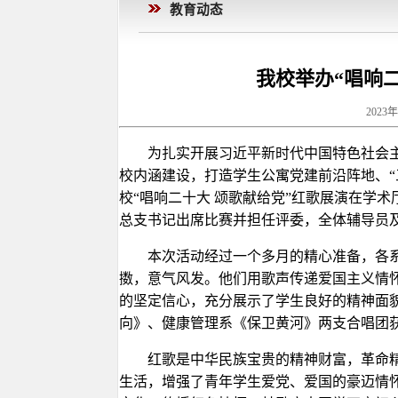
教育动态
我校举办“唱响
2023
为扎实开展习近平新时代中国特色社会主
校内涵建设，打造学生公寓党建前沿阵地、“
校“唱响二十大 颂歌献给党”红歌展演在学
总支书记出席比赛并担任评委，全体辅导员
本次活动经过一个多月的精心准备，各系
擞，意气风发。他们用歌声传递爱国主义情
的坚定信心，充分展示了学生良好的精神面
向》、健康管理系《保卫黄河》两支合唱团
红歌是中华民族宝贵的精神财富，革命
生活，增强了青年学生爱党、爱国的豪迈情