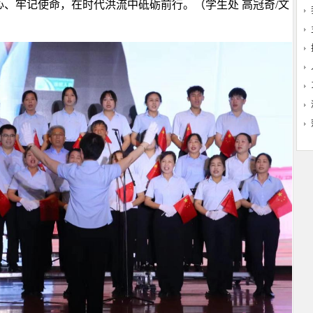
、牢记使命，在时代洪流中砥砺前行。（学生处 高冠奇/文