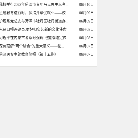
我校举行2023年菏泽市青年马克思主义者...
06月10日
主题教育进行时，多措并举促就业——校...
06月09日
护理系党总支与菏泽市牡丹区牡丹街道办...
06月09日
人民日报评论员:更好担负起新的文化使命
06月08日
习近平在内蒙古考察时强调 把握战略定位...
06月08日
深刻理解“两个结合”的重大意义——论...
06月07日
菏泽医专主题教育简报（第十五期）
06月07日