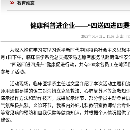
教育动态
健康科普进企业——“四送四进四提
2023年06月02日 11:03 点击：[
7
为深入推进学习贯彻习近平新时代中国特色社会主义思想主
月1日下午，临床医学系党总支携梦马志愿者服务队赴菏泽恒泰
——“四送四进四提升”健康促进行动，共有200余名员工在菏
参与了活动。
活动现场，临床医学系主任赵文星介绍了本次活动主题和
师用通俗易懂的语言对海姆立克急救法、心肺复苏术等急救知
演示操作方法和动作技巧。成果展示环节，部分学员主动登台
气氛积极热烈。义诊环节，我系内外妇儿科教研室教师结合专
等常见病的预防和自我保健等健康知识，并根据个人情况提供
建议。