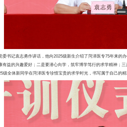
党委书记袁志勇作讲话，他向2025级新生介绍了菏泽医专75年来
康有益的兴趣爱好；二是要潜心向学，筑牢博学笃行的求学精神；三
025级全体新同学在菏泽医专珍惜宝贵的求学时光，书写属于自己的