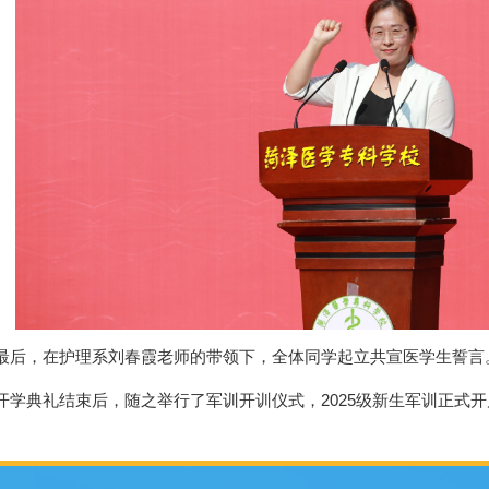
最后，在护理系刘春霞老师的带领下，全体同学起立共宣医学生誓言
开学典礼结束后，随之举行了军训开训仪式，2025级新生军训正式开启