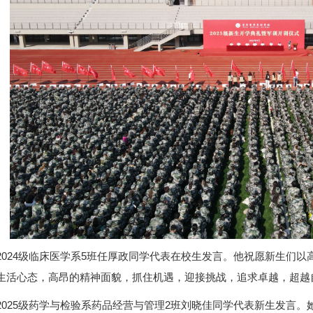
2024级临床医学系5班任厚政同学代表在校生发言。他祝愿新生们
生活心态，高昂的精神面貌，抓住机遇，迎接挑战，追求卓越，超越
2025级药学与检验系药品经营与管理2班刘晓佳同学代表新生发言