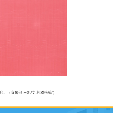
。
。（宣传部 王凯/文 郭树榜/审）