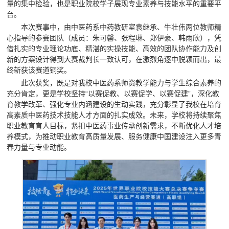
量的集中检验，也是职业院校学子展现专业素养与技能水平的重要平
台。
本次赛事中，由中医药系中药教研室袁继承、牛壮伟两位教师精
心指导的参赛团队（成员：朱可馨、张程琳、郑伊豪、韩雨欣），凭
借扎实的专业理论功底、精湛的实操技能、高效的团队协作能力及创
新的方案设计得到大赛裁判长一致认可，在激烈角逐中脱颖而出，最
终斩获该赛道铜奖。
此次获奖，既是对我校中医药系师资教学能力与学生综合素养的
充分肯定，更是学校坚持“以赛促教、以赛促学、以赛促建”，深化教
育教学改革、强化专业内涵建设的生动实践，充分彰显了我校在培育
高素质中医药技术技能人才方面的扎实成效。未来，学校将持续聚焦
职业教育育人目标，紧扣中医药事业传承创新需求，不断优化人才培
养模式，为推动职业教育高质量发展、服务健康中国建设注入更多青
春力量与专业动能。