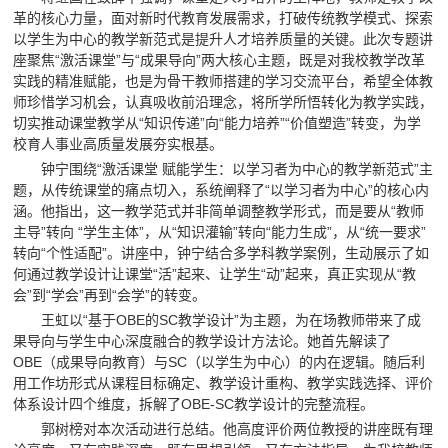
革的核心力量，面对新时代教育发展需求，打破传统教学模式、探索
以学生为中心的教学新范式是提升人才培养质量的关键。此次专题讲
座聚焦“激活课堂”与“成果导向”两大核心主题，既是对我校教学改革
实践的精准赋能，也是为骨干教师搭建的学习交流平台，希望全体教
师珍惜学习机会，认真吸收前沿理念，将所学所悟转化为教学实践，
切实推动课堂教学从“知识传递”向“能力培养”“价值塑造”转变，为学
校育人事业高质量发展夯实根基。
钟宁围绕“激活课堂 赋能学生：以学习者为中心的教学新范式”主
题，从传统课堂的痛点切入，系统阐释了“以学习者为中心”的核心内
涵。他指出，这一教学范式并非简单调整教学形式，而是要从“教师
主导”转向 “学生主体”，从“知识灌输”转向“能力生成”，从“统一要求”
转向“个性适配”。讲座中，钟宁结合多学科教学案例，生动展示了如
何通过教学设计让课堂“活”起来、让学生“动”起来，真正实现从“教
会”到“学会”再到“会学”的转变。
王虹以“基于OBE的SC教学设计”为主题，为在场教师带来了成
果导向与学生中心深度融合的教学设计方法论。她首先解读了
OBE（成果导向教育）与SC（以学生为中心）的内在逻辑。随后利
用工作坊形式从课程目标确定、教学设计重构、教学实践选择、评价
体系设计四个维度，拆解了OBE-SC教学设计的完整流程。
郭树榜对本次活动进行总结。他高度评价两位教授的讲座既有理