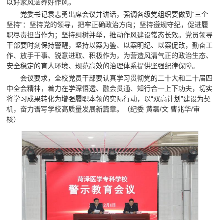
以好家风涵养好作风。
党委书记袁志勇出席会议并讲话，强调各级党组织要做到“三个
坚持”：坚持党的领导，把牢正确政治方向；坚持遵规守纪，促进履
职尽责担当作为；坚持纠树并举，推动作风建设常态长效。党员领导
干部要时刻保持警醒，坚持以案为鉴、以案明纪、以案促改，勤奋工
作、放手干事、锐意进取、积极作为，为营造风清气正的政治生态、
安全稳定的育人环境、规范高效的治理体系提供坚强纪律保障。
会议要求，全校党员干部要认真学习贯彻党的二十大和二十届四
中全会精神，着力在学深悟透、融会贯通、知行合一上下功夫，切实
将学习成果转化为增强履职本领的实际行动，以“双高计划”建设为契
机，奋力谱写学校高质量发展新篇章。（纪委 黄磊/文 曹兆华/审
核）