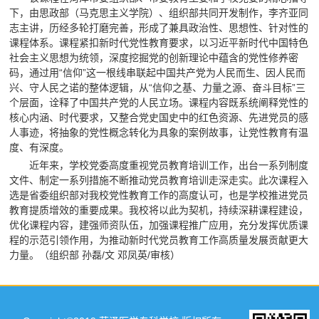
下，由思政部（马克思主义学院）、组织部共同开发制作，李齐亚同
志主讲，历经多轮打磨完善，形成了兼具政治性、思想性、针对性的
课程体系。课程紧扣新时代党性教育要求，以习近平新时代中国特色
社会主义思想为统领，深度挖掘党的创新理论中蕴含的党性修养密
码，通过用“信仰”这一根线串联起中国共产党为人民而生、因人民而
兴、守人民之诺的整体逻辑，从“信仰之基、力量之源、奋斗目标”三
个层面，诠释了中国共产党的人民立场。课程内容既系统阐释党性的
核心内涵、时代要求，又整合党史国史中的红色资源、先进党员的感
人事迹，将抽象的党性概念转化为具象的案例故事，让党性教育有温
度、有深度。
近年来，学校党委高度重视党员教育培训工作，出台一系列制度
文件、制定一系列措施不断推动党员教育培训走深走实。此次课程入
选是省委组织部对我校党性教育工作的高度认可，也是学校推进党员
教育提质增效的重要成果。我校将以此为契机，持续深耕课程建设，
优化课程内容，建强师资队伍，加强课程推广应用，充分发挥优质课
程的示范引领作用，为推动新时代党员教育工作高质量发展贡献更大
力量。（组织部 孙磊/文 邓凤英/审核）