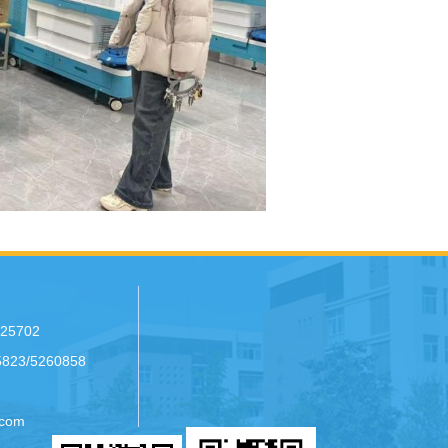
25702
23/5260858
com