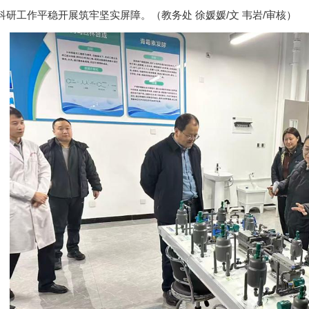
科研工作平稳开展筑牢坚实屏障。（教务处 徐媛媛/文 韦岩/审核）