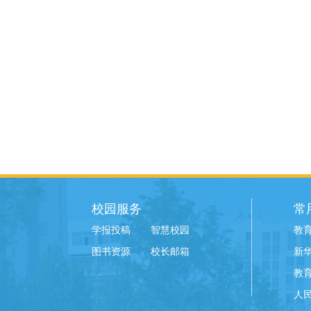
校园服务
常
学报投稿
智慧校园
教
图书资源
校长邮箱
新
教
人