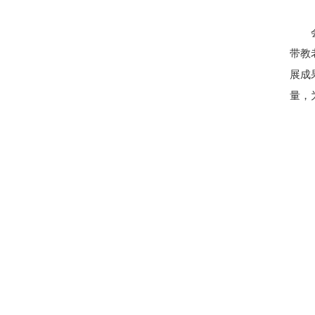
带教
展成
量，