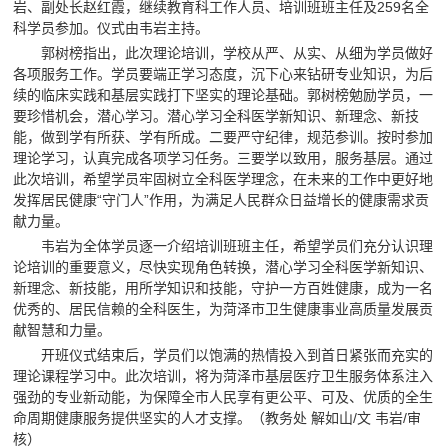
岩、副处长赵红霞，继续教育科工作人员、培训班班主任及259名全
科学员参加。仪式由韦岩主持。
郭树榜指出，此次理论培训，学校从严、从实、从细为学员做好
各项服务工作。学员要端正学习态度，沉下心来钻研专业知识，为后
续的临床实践和基层实践打下坚实的理论基础。郭树榜勉励学员，一
要珍惜机会，潜心学习。潜心学习全科医学新知识、新理念、新技
能，做到学有所获、学有所成。二要严守纪律，规范参训。按时参加
理论学习，认真完成各项学习任务。三要学以致用，服务基层。通过
此次培训，希望学员牢固树立全科医学理念，在未来的工作中更好地
发挥居民健康“守门人”作用，为满足人民群众日益增长的健康需求贡
献力量。
韦岩为全体学员逐一介绍培训班班主任，希望学员们充分认识理
论培训的重要意义，尽快实现角色转换，潜心学习全科医学新知识、
新理念、新技能，用所学知识和技能，守护一方百姓健康，成为一名
优秀的、居民信赖的全科医生，为菏泽市卫生健康事业高质量发展贡
献智慧和力量。
开班仪式结束后，学员们以饱满的热情投入到首日紧张而充实的
理论课程学习中。此次培训，将为菏泽市基层医疗卫生服务体系注入
强劲的专业新动能，为保障全市人民享有更公平、可及、优质的全生
命周期健康服务提供坚实的人才支撑。（教务处 解如山/文 韦岩/审
核）