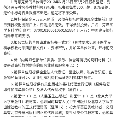
1.有意竞标的单位请于2013年6 月26日至7月2日报名登记，到
菏泽医专教务处教材科领取标书。标书费每类300元整，现场交纳，
无论中标与否此款概不退还。逾期将不予受理。
2.投标保证金三万元人民币，必须在招标时缴纳现金或提前汇款
已到我校财务账户上，否则报名无效，不得参加投标。户名：菏泽医
学专科学校 账号：37001816801050151554 开户行：中国建设银行
菏泽市东城支行。
3.报名竞标的单位请准备标书一式3份（具体要求见菏泽医学专
科学校教材采购招标文件），要求密封，并加盖单位公章，开标前交
我校。
4.标书内容须包括单位资质、服务、信誉等情况的说明材料（主
要是对高校教材供应的服务业绩和服务承诺）；
5.投标单位须提供企业法人代表证、营业执照、税务登记证、出
版物经营许可证、企业组织机构代码证等相关材料原件。
6. 投标单位须提供有关出版社的委托代理发行证明（原件及复
印件加盖单位公章）及法人代表授权书（原件）。
7.投医学（I）类（人民卫生出版社）和医学（II）类（北京大学
医学出版社）教材者，必须同时具有人民卫生出版社及北京大学医学
出版社教材的正式代理资质（证明书）；投大学英语类教材者，必须
具有北京外研出版社的正式代理资质；投社科类公共教材者，必须具