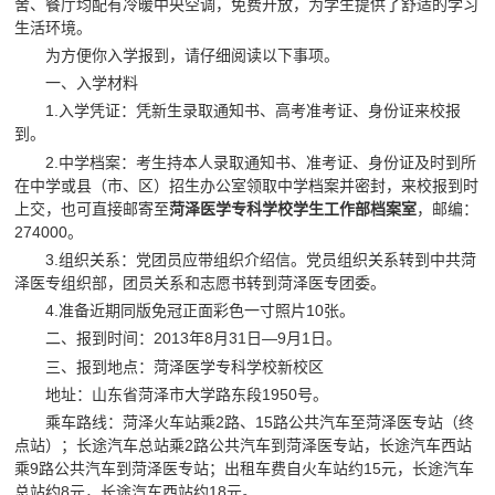
舍、餐厅均配有冷暖中央空调，免费开放，为学生提供了舒适的学习
生活环境。
为方便你入学报到，请仔细阅读以下事项。
一、入学材料
1.入学凭证：凭新生录取通知书、高考准考证、身份证来校报
到。
2.中学档案：考生持本人录取通知书、准考证、身份证及时到所
在中学或县（市、区）招生办公室领取中学档案并密封，来校报到时
上交，也可直接邮寄至
菏泽医学专科学校学生工作部档案室
，邮编：
274000。
3.组织关系：党团员应带组织介绍信。党员组织关系转到中共菏
泽医专组织部，团员关系和志愿书转到菏泽医专团委。
4.准备近期同版免冠正面彩色一寸照片10张。
二、报到时间：2013年8月31日—9月1日。
三、报到地点：菏泽医学专科学校新校区
地址：山东省菏泽市大学路东段1950号。
乘车路线：菏泽火车站乘2路、15路公共汽车至菏泽医专站（终
点站）；长途汽车总站乘2路公共汽车到菏泽医专站，长途汽车西站
乘9路公共汽车到菏泽医专站；出租车费自火车站约15元，长途汽车
总站约8元，长途汽车西站约18元。