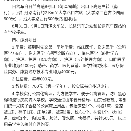
自驾车自日兰高速9号口（菏泽/郓城）出口下高速左转（南
行），沿牡丹路南行约2 Km至大学路口右转（大学路口在古今园南
500米），沿大学路西行500米路北即到。
8月31日、9月1日菏泽火车站、长途汽车总站和长途汽车西站均
有学校接站。
四、缴费项目
1.学费：报到时先交第一学年学费：临床医学、临床医学（全科
医学方向）、临床医学（超声诊断方向）、临床医学（麻醉学方
向）、护理、护理（ICU方向）、护理（涉外护理方向）、口腔医学
专业均为4400元；助产、药学、医药营销、医学检验技术、医疗保
险实务、康复治疗技术专业均为4000元。
2.住宿费：每年600元。
3.教材费：700元（第一学年），按实际书价多退少补。
4.学校实行公寓化管理，为方便学生、便于公寓管理，防止黑心
棉和流行疾病流入学校，学校通过山东省纤检局、山东省教育厅等部
门统一采购了合格的公寓床上用品，包括床垫1个、棉被1床、夏凉
被1床、褥子1床、床单2条、被罩2条、枕心1个、枕套1个、枕巾2
条、蚊帐1个、毛巾2条、脸盆、暖水瓶、快餐杯，共计505元。以上
用品学生入校时自愿购买。