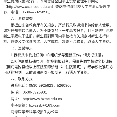
学生资助政策简介》，也可登陆全国学生资助管理中心网站
（http://www.xszz.cee.edu.cn）查阅或咨询我校大学生资助管理中
心，电话：0530—5925850。
六、资格审查
根据山东省教育厅有关规定，严禁将录取通知书转给他人使用。
如将通知书转给他人，将不能参加下一年高考报名，且不能进行高校
新生学籍电子注册。新生报到两周内学校按有关规定对新生进行体
检、复查及文化课考试。入学体检、复查不合格者，取消入学资格。
七、温馨提示
1.我校从未委托任何中介组织参与迎新工作，请务必注意。
2.因健康或特殊原因不能按期报到者，需事先向学校教务处请假
（因病需附县级以上医院医师诊断书、住院证明），经学校批准后方
可延期报到。无故逾期两周不报到者，取消入学资格。
八、联系方式
联系电话：0530-5925823，5260906
传 真：0530-5925931
网 址：http://www.hzmc.edu.cn
电子信箱：hzyzzsb@163.com
菏泽医学专科学校招生办公室