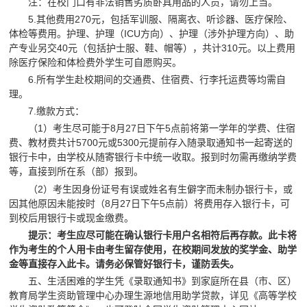
注：在校门口有非法销售劣质卧具用品的人员，请勿上当。
5.其他费用270元，包括军训服、隔离衣、听诊器、医疗保险、
体检等费用。护理、护理（ICU方向）、护理（涉外护理方向）、助
产专业另交40元（包括护士服、鞋、帽等），共计310元。以上费用
除医疗保险和体检费外学生可自愿购买。
6.所有学生赴校期间的交通费、住宿费、行李托运费等均需自
理。
7.缴款方式：
（1）考生尽可能于8月27日下午5点前将第一学年的学费、住宿
费、教材费共计5700元或5300元提前存入随录取通知书一起寄送的
银行卡中，由学校从随寄银行卡中统一收取。报到时勿需再缴纳学费
等，直接到所在系（部）报到。
（2）考生因身份证号有误或姓名有生僻字而未制办银行卡，或
因其他原因未能按时（8月27日下午5点前）将费用存入银行卡，可
到校后用银行卡或现金缴费。
提示：考生应尽可能在确认银行卡用户名相符后再存款。此卡将
作为考生的个人用卡由考生留存使用，在校期间发放的奖学金、助学
金等直接存入此卡。请务必保管好银行卡，谨防丢失。
五、生活困难的学生凭《录取通知书》到家庭所在县（市、区）
教育局学生资助管理中心办理生源地信用助学贷款，详见《高等学校