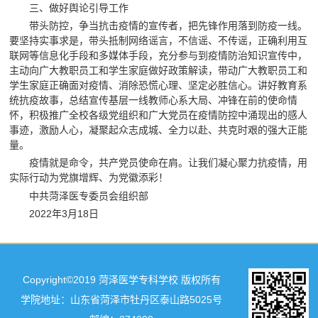
三、做好舆论引导工作
带头防控，争当抗击疫情的宣传者，把先锋作用落到防疫一线。
要坚持实事求是，带头抵制网络谣言，不信谣、不传谣，正确利用互
联网等信息化手段和多媒体手段，充分参与到疫情防治知识宣传中，
主动向广大教职员工和学生家庭做好政策解读，带动广大教职员工和
学生家庭正确面对疫情、消除恐慌心理、坚定必胜信心。讲好教育系
统抗疫故事，总结宣传基层一线教师心系大局、冲锋在前的使命情
怀，积极推广全校各级党组织和广大党员在疫情防控中涌现出的感人
事迹，激励人心，凝聚起众志成城、全力以赴、共克时艰的强大正能
量。
疫情就是命令，共产党员使命在肩。让我们凝心聚力抗疫情，用
实际行动为党旗增辉、为党徽添彩！
中共菏泽医专委员会组织部
2022年3月18日
Copyright©2019 菏泽医学专科学校 版权所有
学院地址：山东省菏泽市牡丹区泰山路5025号