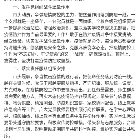
一、发挥党组织战斗堡垒作用
带头动员，争做疫情防控的主力，把堡垒作用落到防疫一线。一
个支部就是一座堡垒，一名党员就是一面旗帜。全校各级党组织要进
一步提高政治站位、增强政治意识，坚决落实学校党委决策部署，把
疫情防控作为当前最重要的工作！敢于在防控疫情斗争中接受挑战、
经受检验，切实发挥战斗堡垒作用。疫情就是命令，每位党员都要保
持清醒头脑，绷紧防疫安全之弦，克服麻痹侥幸心态，把疫情防控工
作作为“不忘初心、牢记使命”的又一“战场”，确保豁得出、顶得上、
靠得住，坚决打赢疫情防控攻坚战。
二、落实责任服从组织安排
带头履职，争当抗击疫情的践行者，把使命任务落到防疫一线。
越在关键时候，党员干部越要服从指挥、严守纪律，服从统一调度，
共克时艰，在疫情防控工作中要挺身而出，到任务最需要、师生群众
最需要的地方去。落实常态化疫情防控各项规定，带头参与信息摸
排、物资供应、精准测温、防疫知识宣讲、家校协同配合、线上教学
应急响应等工作。广大党员教师要切实履行岗位职责，在学生心理疏
导、核酸抽检、线上教学等重点任务中发挥榜样作用。实习学生党员
要带头遵守防控要求，积极宣传防控举措，带头参与志愿服务，合理
规划学习生活，影响带动周围同学共同科学防控、维护实习点公共秩
序。