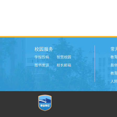
校园服务
常
学报投稿
智慧校园
教
图书资源
校长邮箱
新
教
人