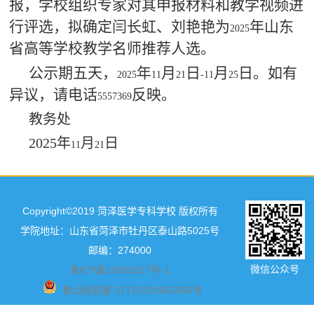
报，学校组织专家对其申报材料和教学视频进
行评选，拟确定闫长虹、刘艳艳为
年山东
2025
省高等学校教学名师推荐人选。
公示期五天，
年
月
日
月
日。如有
2025
11
21
-11
25
异议，请电话
反映。
5557369
教务处
2025
年
月
日
11
21
Copyright©2019 菏泽医学专科学校 版权所有
学院地址：山东省菏泽市牡丹区泰山路5025号
邮编：274000
微信公众号
鲁ICP备15000317号-1
鲁公网安备 37170202665856号