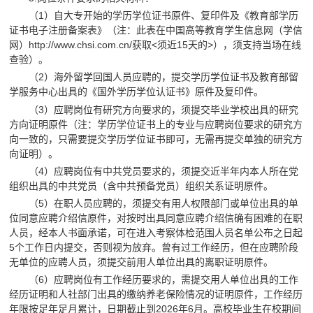
（1）自大专开始的学历学位证书原件、复印件及《教育部学历
证书电子注册备案表》（注：此表在中国高等教育学生信息网（学信
网）http://www.chsi.com.cn/获取<须近15天的>），须支持当场在线
查验）。
（2）海外留学回国人员应聘的，提交学历学位证书及教育部留
学服务中心出具的《国外学历学位认证书》原件及复印件。
（3）应聘岗位有研究方向要求的，须提交毕业学校出具的研究
方向证明原件（注：学历学位证书上的专业与应聘岗位要求的研究方
向一致的，只需要提交学历学位证书即可，无需再提交单独的研究方
向证明）。
（4）应聘岗位有中共党员要求的，须提交近半年内本人所在党
组织出具的中共党员（含中共预备党员）组织关系证明原件。
（5）在职人员应聘的，须提交有用人权限部门或单位出具的单
位同意应聘介绍信原件，对按时出具同意应聘介绍信确有困难的在职
人员，经本人书面承诺，可在进入考察体检范围人员名单公布之日起
5个工作日内提交，否则视为放弃。曾有过工作经历，但在应聘阶段
无单位的应聘人员，须提交前用人单位出具的离职证明原件。
（6）应聘岗位有工作经历要求的，需提交用人单位出具的工作
经历证明和人社部门出具的缴纳养老保险情况的证明原件，工作经历
年限按足年足月累计，日期截止到2026年6月。高校毕业生在校期间