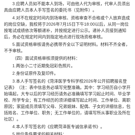
3.应聘人员如不能本人到场，可由他人代为审核，代审人员须出
具由应聘人员本人手写签名的委托书（见附件）。
4.对不在规定时间内到场审核、资格审查不合格或个人放弃造成
的岗位空缺，我校将于2026年7月15日下午18:00以后，从同一岗位
按笔试成绩依次等额递补，并按规定进行公示。递补人员接到通知
后，务必在规定时间内到指定地点进行现场资格审核。
5.面试资格审核请务必携带齐全以下证明材料。材料不齐全者，
不予审核。
（四）面试资格审核须提供的材料：
1.两张小二寸近期免冠彩色照片。
2.身份证原件及复印件。
3.本人手写签名的《菏泽医学专科学校2026年公开招聘报名登
记表》（注：表中信息务必填写完整准确。其中：学习经历自小学开
始填起，大专以后的学习经历请务必准确填写学习起止时间、毕业学
校、所学专业；有工作经历的须详细填写起止时间、工作单位、离职
原因；家庭成员须填写父母、兄弟姐妹、配偶、子女的详细信息，包
括姓名、工作单位、职务；无工作单位的，请填写所从事职业及所在
社区）。
4.本人手写签名的《应聘菏泽医专诚信承诺书》。
5.岗位条件要求的相关材料：