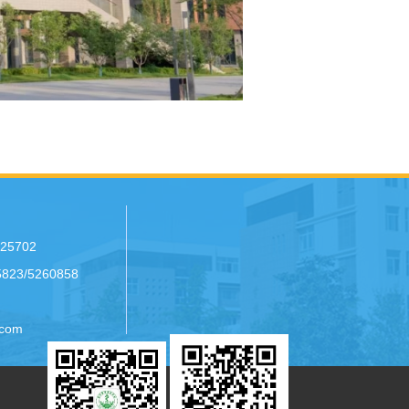
25702
23/5260858
com