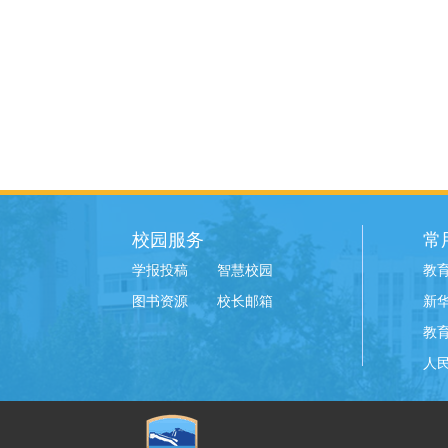
校园服务
常
学报投稿
智慧校园
教
图书资源
校长邮箱
新
教
人