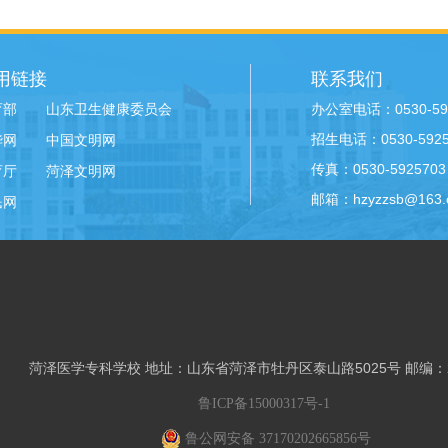
用链接
联系我们
办公室电话：0530-59
育部
山东卫生健康委员会
招生电话：0530-59258
华网
中国文明网
传真：0530-5925703
育厅
菏泽文明网
邮箱：hzyzzsb@163.
民网
菏泽医学专科学校 地址：山东省菏泽市牡丹区泰山路5025号 邮编：2
鲁ICP备15000317号-1
鲁公网安备 37170202665856号