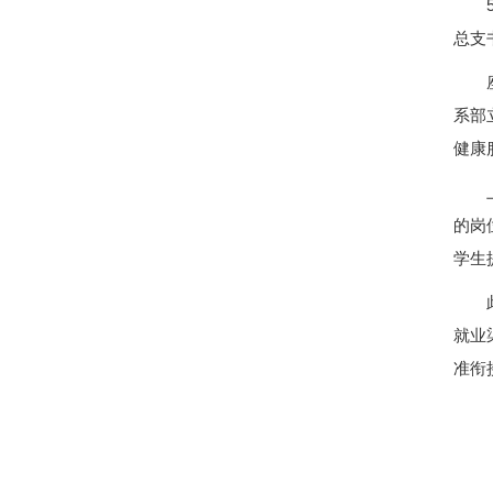
总支
系部
健康
的岗
学生
就业
准衔