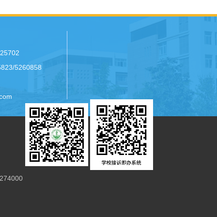
25702
23/5260858
com
74000