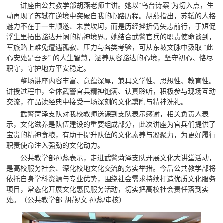
讲座由公共教学部胡燕老师主讲。她以“乌台诗案”为切入点，生
动再现了苏轼在逆境中突破自我的心路历程。胡燕指出，苏轼的人格
魅力不在于一生顺遂、未尝坎坷，而是历经挫折仍矢志前行，于短促
浮生里拓出豁达开阔的精神境界。她结合武警官兵的职责使命谈到，
军旅路上难免遭遇孤寂、压力与各类考验，可从东坡文脉中汲取 “此
心安处是吾乡” 的人生智慧，涵养从容豁达的心境，坚守初心、恪尽
职守，守护地方平安稳定。
整场讲座内容丰富、意蕴深厚，兼具文学性、思想性、教育性。
讲授过程中，全体武警官兵精神饱满、认真聆听，积极参与现场互动
交流，在品读经典中接受一场深刻的文化熏陶与精神洗礼。
武警菏泽支队对我校教师送课到支队表示感谢，相关负责人表
示，文化滋养是队伍建设的重要组成部分，此次讲座为官兵们提供了
宝贵的精神食粮，有助于提升队伍的文化素养与凝聚力，为更好履行
职责使命注入强劲的文化动力。
公共教学部孙蕊表示，走进武警菏泽支队开展文化大讲堂活动，
是高校服务社会、深化校地文化交流的务实举措。今后公共教学部将
依托自身学科资源与专业优势，围绕社会需求持续打造优质文化服务
项目，常态化开展文化惠民服务活动，切实把高校社会责任落到实
处。（公共教学部 胡燕/文 孙蕊/审核）