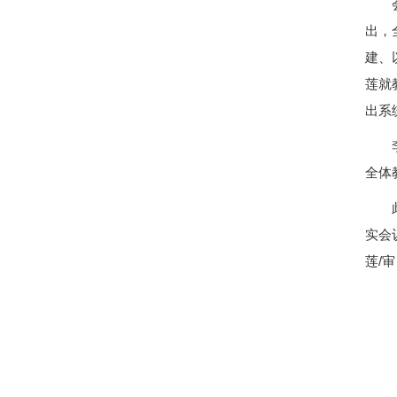
出，
建、
莲就
出系
全体
实会
莲/