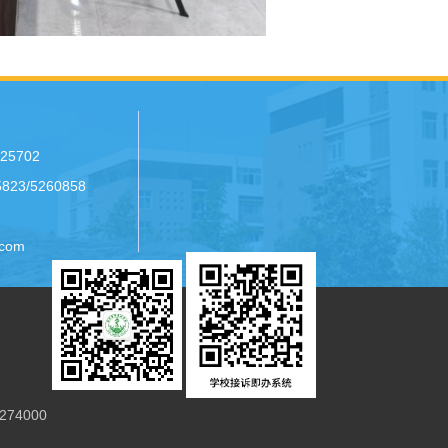
25702
23/5260858
com
74000