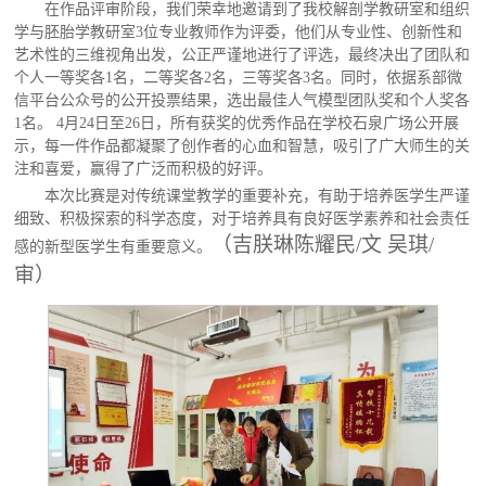
在作品评审阶段，我们荣幸地邀请到了我校解剖学教研室和组织
学与胚胎学教研室
3位专业教师作为评委，他们从专业性、创新性和
艺术性的三维视角出发，公正严谨地进行了评选，最终决出了团队和
个人一等奖各1名，二等奖各2名，三等奖各3名。同时，依据系部微
信平台公众号的公开投票结果，选出最佳人气模型团队奖和个人奖各
1名。 4月24日至26日，所有获奖的优秀作品在学校石泉广场公开展
示，每一件作品都凝聚了创作者的心血和智慧，吸引了广大师生的关
注和喜爱，赢得了广泛而积极的好评。
本次比赛是对传统课堂教学的重要补充，有助于培养医学生严谨
细致、积极探索的科学态度，对于培养具有良好医学素养和社会责任
（吉朕琳
陈耀民
/文 吴琪/
感的新型医学生有重要意义。
审）