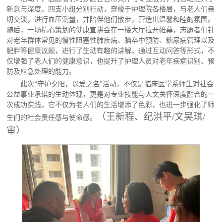
新意与深度。四支小组分别行动，穿梭于护理院各楼层，与老人们亲
切交谈，进行血压测量，并陪伴他们散步，营造出温馨和睦的氛围。
随后，一场精心策划的健康宣讲会在一楼大厅拉开帷幕，志愿者们针
对老年群体常见的慢性阻塞性肺疾病、脑卒中预防、糖尿病管理以及
肥胖等健康议题，进行了生动有趣的讲解。通过互动问答等形式，不
仅增强了老人们的健康意识，也提升了护理人员对老年疾病识别、预
防及应急处理的能力。
此次
“守护夕阳，以爱之名”活动，不仅是临床医学系师生对社会
公益事业承诺的生动体现，更是对专业技能与人文关怀深度融合的一
次成功实践。它不仅为老人们的生活增添了色彩，也进一步强化了师
（
王新程
、
纪洪平
/文
吴琪/
生们的社会责任感与使命感。
审）