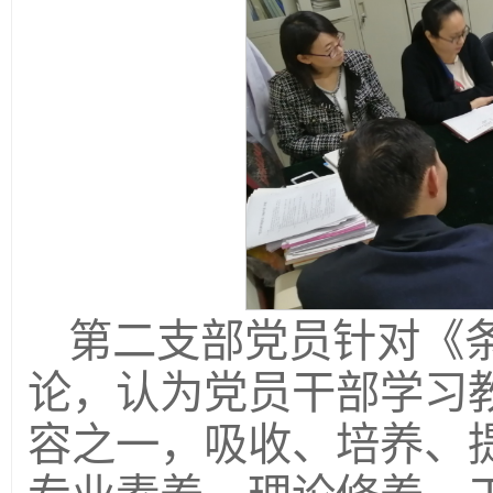
第二支部党员针对《
论，认为党员干部学习
容之一，吸收、培养、