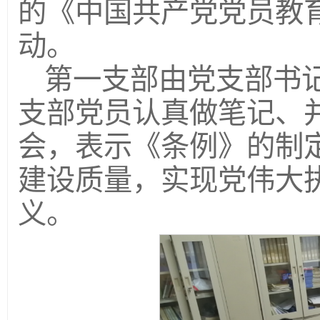
的《中国共产党党员教
动。
第一支部由党支部书
支部党员认真做笔记、
会，表示《条例》的制
建设质量，实现党伟大
义。