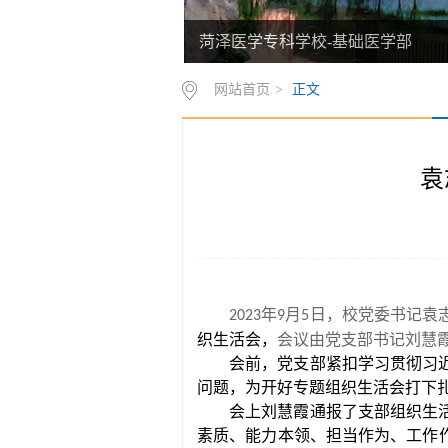
菏泽医学专科学校-基础医学部
网站首页
>
正文
袁
年
月
日，校党委书记袁
2023
9
5
织生活会
，
会议由党支部书记刘慧
会前，党支部紧扣学习贯彻习
问题，为开好专题组织生活会打下
会上刘慧霞
通报了支部组织生
素质、能力本领、担当作为、工作