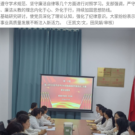
、遵守学术规范、坚守廉洁自律等几个方面进行对照学习。支部强调，严
人、廉洁从教的理念内化于心、外化于行，持续加固思想防线。
与基础研究研讨，使党员深化了理论认知，强化了纪律意识。大家纷纷表
事业高质量发展不断注入新活力。（王凯文/文，田凤娟/审核）