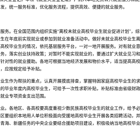
出发，统一服务标准，优化服务流程，提供高效、便捷的就业服务。
服务。在全国范围内组织实施“离校未就业高校毕业生就业促进计划”，
业生在年底前实现就业或参加到就业准备活动中。做好未就业高校毕业生
业高校毕业生的情况，依托基层服务平台，一对一地开展服务。对有就业
服务，落实创业扶持政策；对暂时不能实现就业的，要通过扩大就业见习
有针对性的就业援助。各地可根据当地经济发展和物价水平，适当提高高
定，应按规定给予补贴。
业生作为帮扶的重点，认真开展摸底排查，掌握特困家庭高校毕业生的求职
庭的毕业年度内高校毕业生，可给予一次性求职补贴，补贴标准由省级财
入就业专项资金支出范围。
就业。各地区、各高校要高度重视少数民族高校毕业生的就业工作，给予
地区要组织本地用人单位积极面向受援地高校毕业生开展各类招聘活动，
、青海、新疆任务的中央企业要结合援助项目建设，积极吸纳当地高校毕