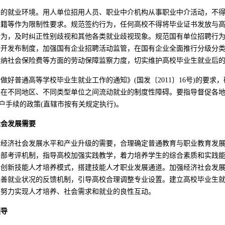
平的就业环境。用人单位招用人员、职业中介机构从事职业中介活动，不
户籍等作为限制性要求。规范签约行为，任何高校不得将毕业证书发放与
行为，及时纠正性别歧视和其他各类就业歧视现象。规范国有单位招聘行
公开发布制度，加强国有企业招聘活动监管，在国有企业全面推行分级分
缴纳社会保险费等方面的劳动保障监察力度，切实维护高校毕业生就业后
做好普通高等学校毕业生就业工作的通知》(国发〔2011〕16号)的要求
其在不同地区、不同类型单位之间流动就业的制度性障碍。要指导督促各
户手续的政策(直辖市按有关规定执行)。
社会发展需要
家经济社会发展水平和产业升级的需要，合理确定普通教育与职业教育发
外部考评机制，指导高校加强实践教学，着力培养学生的综合素质和实践
，创新技能人才培养模式，搭建技能人才职业发展通道。加强经济社会发
完善就业状况的反馈机制，引导高校合理调整专业设置。建立高校毕业生
，努力实现人才培养、社会需求和就业的良性互动。
领导