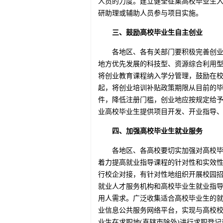
人员的力度。建立健全征集高校毕业生
研助理或辅助人员参与项目实施。
三、鼓励高校毕业生自主创业
各地区、各有关部门要积极完善创
地方优先发展的科技型、资源综合利用
将创业教育课程纳入学分管理，鼓励在校
起，将创业培训补贴政策期限从目前的毕
件，降低注册门槛，创业地应按规定给
业高校毕业生提供项目开发、开业指导、
四、加强高校毕业生就业服务
各地区、各高校要切实加强对高校
着力提高就业指导课程的针对性和实效
行校企对接，有针对性地组织开展校园
就业人才服务机构和高校毕业生就业指
用人需求。广泛收集适合高校毕业生的
业信息公共服务网络平台，实现与高校
业生在求职地(直辖市除外)进行求职登