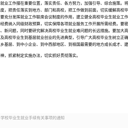
生就业工作摆在重要位置，落实责任、各方努力，加强引导、综合施策。
进度，把责任落实到地方、部门和高校，把工作做到前面，切实缓解高校
。要充分发挥就业工作联席会议制度的作用，建立健全高校毕业生就业工
作经费纳入同级财政预算，切实保障各项就业服务工作开展所需经费。要
况、新问题，同时要研究解决高校毕业生就业难问题的长远措施。要加大
以及高校毕业生到基层就业创业的先进典型，引导广大高校毕业生树立正
城乡基层、到中小企业、到中西部地区、到祖国最需要的地方成长成才、
精神，抓紧制定实施办法，切实抓好贯彻落实。
专学校毕业生就业手续有关事项的通知