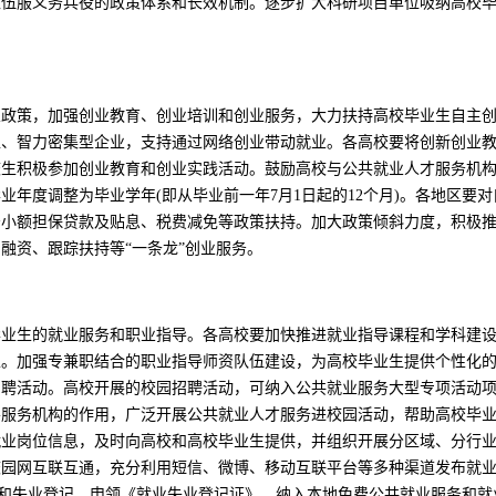
入伍服义务兵役的政策体系和长效机制。逐步扩大科研项目单位吸纳高校
业政策，加强创业教育、创业培训和创业服务，大力扶持高校毕业生自主
型、智力密集型企业，支持通过网络创业带动就业。各高校要将创新创业
生积极参加创业教育和创业实践活动。鼓励高校与公共就业人才服务机构合
业年度调整为毕业学年(即从毕业前一年7月1日起的12个月)。各地区要
予小额担保贷款及贴息、税费减免等政策扶持。加大政策倾斜力度，积极
融资、跟踪扶持等“一条龙”创业服务。
毕业生的就业服务和职业指导。各高校要加快推进就业指导课程和学科建
性。加强专兼职结合的职业指导师资队伍建设，为高校毕业生提供个性化
招聘活动。高校开展的校园招聘活动，可纳入公共就业服务大型专项活动
导服务机构的作用，广泛开展公共就业人才服务进校园活动，帮助高校毕
就业岗位信息，及时向高校和高校毕业生提供，并组织开展分区域、分行
校园网互联互通，充分利用短信、微博、移动互联平台等多种渠道发布就
记和失业登记，申领《就业失业登记证》，纳入本地免费公共就业服务和