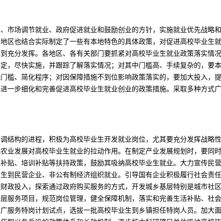
业、市场调节就业、政府促进就业和鼓励创业的方针，实施就业优先战略
各地区也结合实际制定了一些有本地特色的具体政策，对促进高校毕业生
得到充分发挥。各地区、各有关部门要抓紧对高校毕业生就业政策落实情
制定，尽快实施，并跟踪了解落实情况；对其中门槛高、手续复杂的，要
低门槛、简化程序；对因保障措施不到位影响政策落实的，要加大投入，
，进一步细化和完善促进高校毕业生就业创业的政策措施。采取多种方式
、调结构的进程，积极为高校毕业生开发就业岗位，尤其要充分发挥战略
代农业发展对高校毕业生就业的拉动作用。在制定产业发展规划时，要同
保补贴、培训补贴等扶持政策，鼓励其吸纳高校毕业生就业。大力宣传民
业生到民营企业、非公有制经济组织就业。引导国有企业积极履行社会责
大财政投入，探索通过政府购买服务的方式，开发城乡基层特别是城市社
基层服务项目，规范岗位管理，健全保障机制，落实和完善生活补贴、社
推广服务特岗计划试点，选拔一批高校毕业生到乡镇担任特岗人员。加大