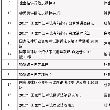
9
徐金桂讲行政之精粹
.4
徐
10
钟秀勇讲民法之精粹卷
.
③
钟
11
2017
年国家司法考试考前必背
,
鄢梦萱讲商经法
鄢
12
2017
年国家司法考试考前必背
,
白斌讲理论法
白
国家法律职业资格考试刑诉法攻略
.4:
背诵版
:2018
13
左
版
国家法律职业资格考试刑法攻略
,
真题卷
:2018
14
柏
版
.10
版
15
杨帆讲三国之真题
杨
16
杨帆讲三国之精粹
.2
杨
国家法律职业资格考试理论法攻略
,
讲义卷
.1:2018
17
杜
版
18
2017
年国家司法考试民诉法笔记攻略
.5
戴
19
2017
年国家司法考试理论法攻略
.1
杜