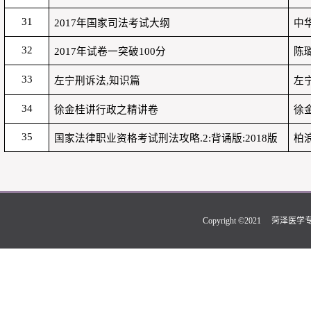
31
2017
年国家司法考试大纲
中
32
2017
年试卷一突破
100
分
陈
33
左宁刑诉法
,
知识篇
左
34
徐金桂讲行政之精讲卷
徐
35
国家法律职业资格考试刑法攻略
.2:
背诵版
:2018
版
柏
Copyright ©2021 菏泽