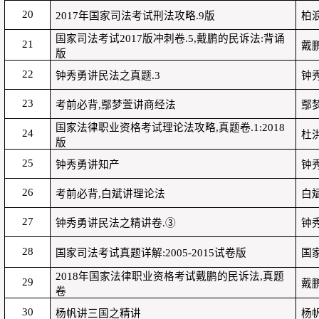
20
2017
年国家司法考试刑法攻略
.9
版
柏
国家司法考试
2017
版冲刺卷
.5,
戴鹏的民诉法
:
背诵
21
戴
版
22
钟秀勇讲民法之真题
.3
钟
23
考前必背
,
鄢梦萱讲商经法
鄢
国家法律职业资格考试理论法攻略
,
真题卷
.1:2018
24
杜
版
25
钟秀勇讲知产
钟
26
考前必背
,
白斌讲理论法
白
27
钟秀勇讲民法之精讲卷
.
③
钟
28
国家司法考试真题详解
:2005-2015
试卷版
国
2018
年国家法律职业资格考试戴鹏的民诉法
,
真题
29
戴
卷
30
杨帆讲三国之精讲
杨