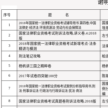
谢
序号
题
名
国
2018
年国家统一法律职业资格考试辅导用书
.
第四卷
,
中国
1
法律史·经济法·环境资源法·劳动与社会保障法
导
国家法律职业资格考试刑诉法攻略
,
讲义卷
.4:2018
2
左
版
2018
年国家统一法律职业资格考试新增考点·法条
3
法
精讲与模测
4
刑法笔记攻略
柏
5
杨帆讲三国之精粹卷
杨
6
2017
年试卷四突破
100
分
陈
国
2018
年国家统一法律职业资格考试案例分析指导用书
,
刑
7
例
法·刑事诉讼法·行政法与行政诉讼法·民法·商法
编
8
国家法律职业资格考试真题卷刑诉法攻略
.2018
版
左