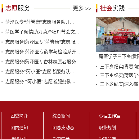
志愿
服务
社会
实践
更多
>>
菏泽医专“菏脊康”志愿服务队开...
菏医学子倾情助力菏泽牡丹节会文...
志愿服务|菏泽医专"菏脊康"志愿服...
志愿服务 菏泽医专药学与检验系开...
菏医学子三下乡|爱国教
志愿服务|菏泽医专杏林志愿者服务...
三下乡纪实|青春向
志愿服务“菏小医”志愿者服务队...
三下乡纪实|菏医学
志愿服务 “菏小医”志愿者服务队...
三下乡纪实|深入都
团委简介
综合新闻
心理工作室
团内通知
团总支动态
职业规划