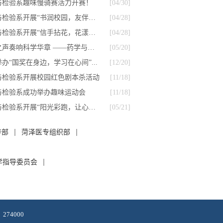
与检验系趣味慢骑赛活力开赛！
[04/30]
药学与检验系开展“书润校园，友伴青...
[04/28]
药学与检验系开展“信手拈花，花漾盛...
[04/28]
青春之声奏响科学华章 ——药学与检验...
[05/20]
办“国奖在身边，学习在心间”...
[12/20]
与检验系开展校园红色剧本杀活动
[11/18]
与检验系成功举办趣味运动会
[11/18]
药学与检验系开展“阳光彩跑，让心飞...
[05/21]
传部
菏泽医专组织部
学指导委员会
74000