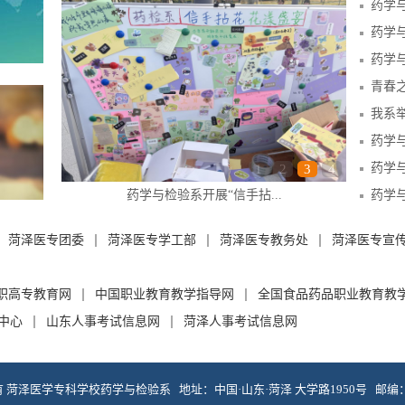
药学
我系举
药学
药学
1
2
3
4
药学与检验系开展“信手拈...
菏泽医专团委
菏泽医专学工部
菏泽医专教务处
菏泽医专宣
职高专教育网
中国职业教育教学指导网
全国食品药品职业教育教
中心
山东人事考试信息网
菏泽人事考试信息网
 菏泽医学专科学校药学与检验系 地址：中国·山东·菏泽 大学路1950号 邮编：2