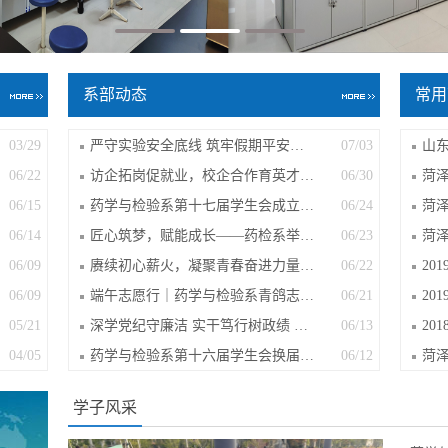
系部动态
常用
03/29
严守实验安全底线 筑牢假期平安屏障—药...
07/03
06/22
访企拓岗促就业，校企合作育英才——山...
06/30
06/15
药学与检验系第十七届学生会成立大会
06/24
菏
06/14
匠心筑梦，赋能成长——药检系举办希莱...
06/23
06/09
赓续初心薪火，凝聚青春奋进力量——药...
06/22
06/09
端午志愿行｜药学与检验系青鸽志愿者服...
06/21
20
05/21
深学党纪守廉洁 实干笃行树政绩 ——药...
06/13
04/05
药学与检验系第十六届学生会换届选举大...
06/12
学子风采