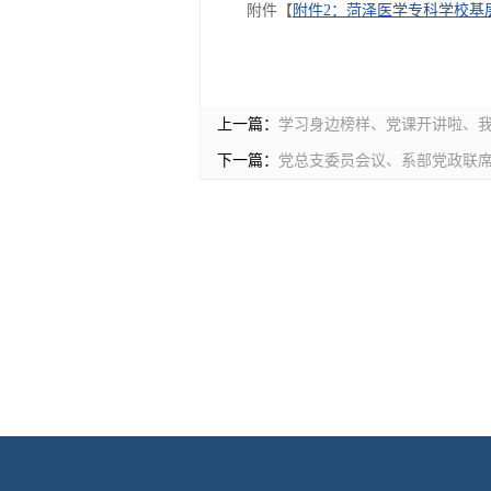
附件【
附件2：菏泽医学专科学校基层
上一篇：
学习身边榜样、党课开讲啦、我
下一篇：
党总支委员会议、系部党政联席