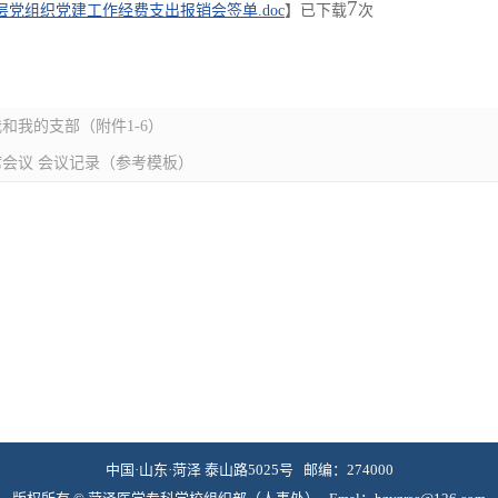
7
党组织党建工作经费支出报销会签单.doc
】已下载
次
和我的支部（附件1-6）
会议 会议记录（参考模板）
中国·山东·菏泽 泰山路5025号 邮编：274000