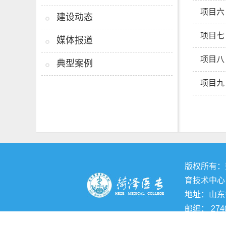
项目六
建设动态
项目七
媒体报道
项目八
典型案例
项目九
版权所有：
育技术中心
地址：山东
邮编： 274