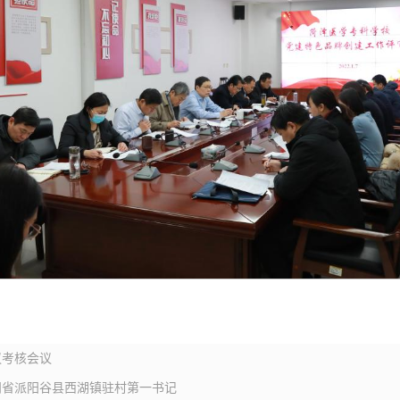
议考核会议
问省派阳谷县西湖镇驻村第一书记