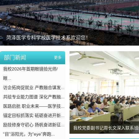
菏泽医学专科学校医学技术系欢迎您！
部门新闻
更多
我校2026年首期眼镜验光师/
眼...
访企拓岗促就业 产教融合谋发...
共绘专业能力图谱 深化产教融...
医路启航 职业未来——医学技...
锚定目标抓落实 砥砺奋进开新...
励技修身守初心 扬帆奋进新征...
我校党委副书记周长文深入联系班
“目”浴阳光，为“eye”奔跑...