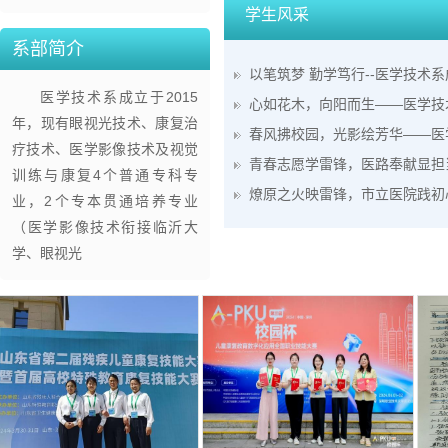
学生风采
系部简介
以笔筑梦 勤学笃行--医学技术系成
医学技术系成立于2015
心如花木，向阳而生——医学技术系
年，现有眼视光技术、康复治
春风拂校园，光影绘芳华——医学
疗技术、医学影像技术及视觉
青春志愿学雷锋，医路奉献显担当 
训练与康复4个普通专科专
燎原之火映雷锋，市立医院践初
业，2个专本贯通培养专业
（医学影像技术衔接临沂大
学、眼视光