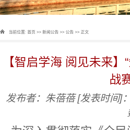
当前位置:
首页
>>
新闻公告
>>
公告
>> 正文
【智启学海 阅见未来】
战
发布者：朱蓓蓓
[发表时间]：2