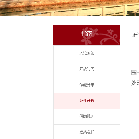
指南
证
入馆须知
开放时间
园
处
馆藏分布
证件开通
借阅规则
联系我们