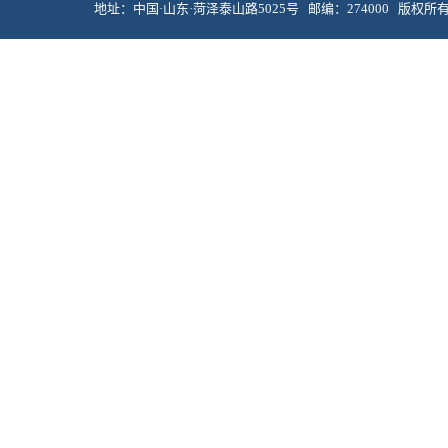
地址：中国·山东·菏泽泰山路5025号 邮编：274000 版权所有 © 菏泽