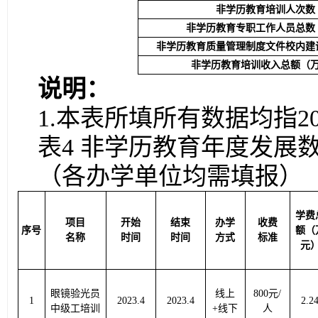
非学历教育
培训
人
次数
非学历教育专职工作人员总数
非学历教育质量管理制度文件校内建
非学历教育培训收入总额（
说明：
1.本表所填所有数据均指2
表4 非学历教育年度发展
（各办学单位均需填报）
学费
项目
开始
结束
办学
收费
序号
额（
名称
时间
时间
方式
标准
元
眼镜验光员
线上
800元/
1
2023.4
2023.4
2.2
中级工培训
+线下
人