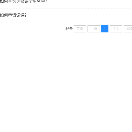
如何查询选修课学生名单？
如何申请调课？
共6条
首页
上页
1
下页
尾