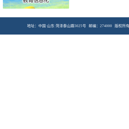
地址：中国·山东·菏泽泰山路5025号 邮编：274000 版权所有 © 菏泽